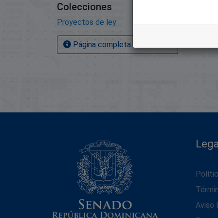
Colecciones
Proyectos de ley
Página completa del artículo
Lega
Políti
Térmi
Aviso 