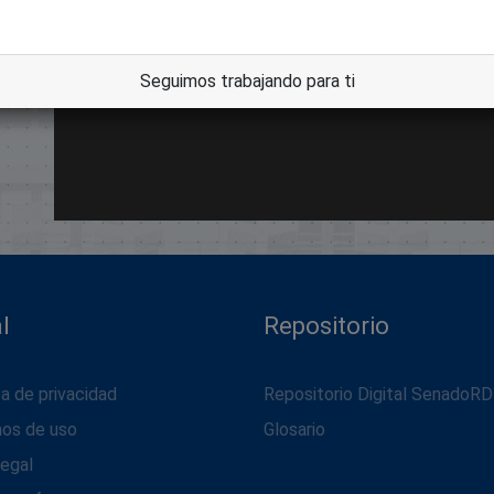
Seguimos trabajando para ti
l
Repositorio
ca de privacidad
Repositorio Digital SenadoRD
nos de uso
Glosario
legal