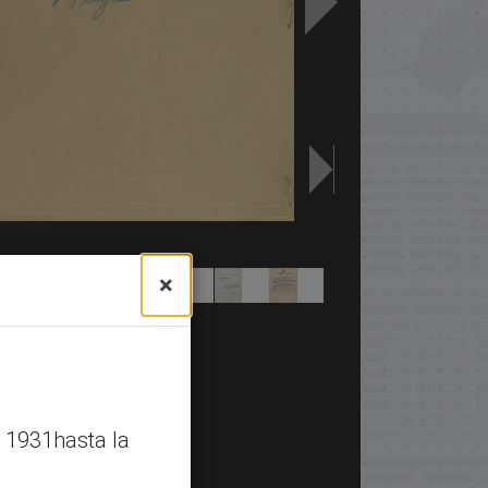
×
 1931hasta la