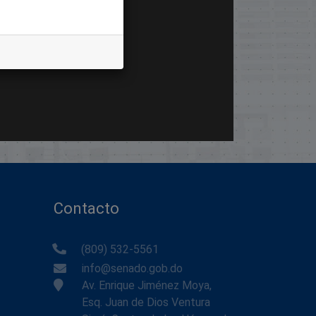
Contacto
(809) 532-5561
info@senado.gob.do
Av. Enrique Jiménez Moya,
Esq. Juan de Dios Ventura