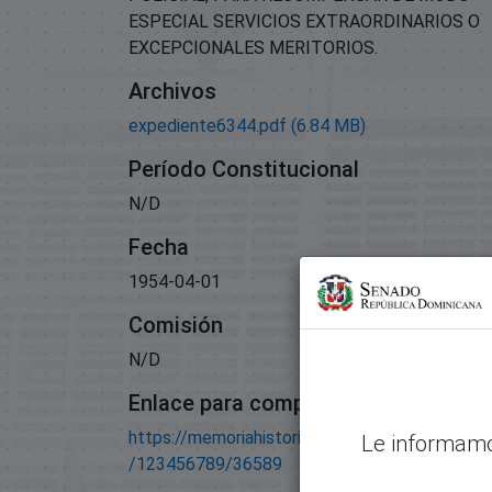
ESPECIAL SERVICIOS EXTRAORDINARIOS O
EXCEPCIONALES MERITORIOS.
Archivos
expediente6344.pdf
(6.84 MB)
Período Constitucional
N/D
Fecha
1954-04-01
Comisión
N/D
Enlace para compartir este artículo
https://memoriahistorica.senadord.gob.do/han
Le informamo
/123456789/36589