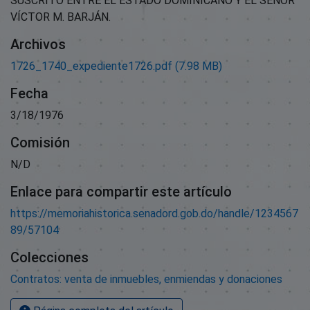
SUSCRITO ENTRE EL ESTADO DOMINICANO Y EL SEÑOR
VÍCTOR M. BARJÁN.
Archivos
1726_1740_expediente1726.pdf
(7.98 MB)
Fecha
3/18/1976
Comisión
N/D
Enlace para compartir este artículo
https://memoriahistorica.senadord.gob.do/handle/1234567
89/57104
Colecciones
Contratos: venta de inmuebles, enmiendas y donaciones