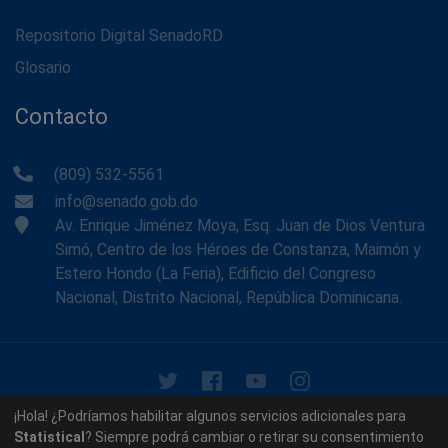
Repositorio Digital SenadoRD
Glosario
Contacto
(809) 532-5561
info@senado.gob.do
Av. Enrique Jiménez Moya, Esq. Juan de Dios Ventura
Simó, Centro de los Héroes de Constanza, Maimón y
Estero Hondo (La Feria), Edificio del Congreso
Nacional, Distrito Nacional, República Dominicana.
© 2026 - Memoria Histórica del Senado de la República
¡Hola! ¿Podríamos habilitar algunos servicios adicionales para
Dominicana. Todos los derechos reservados.
Statistical
? Siempre podrá cambiar o retirar su consentimiento