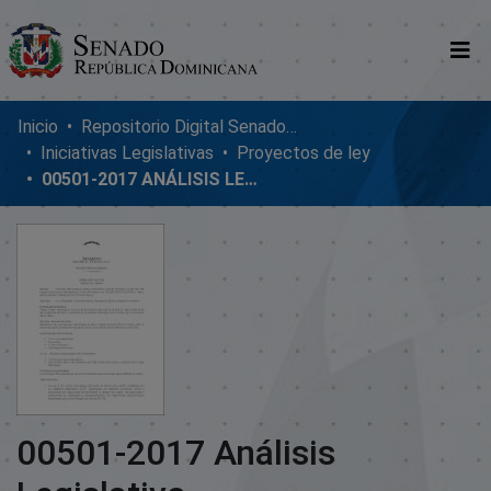
Comunidades
Inicio
Repositorio Digital SenadoRD
Iniciativas Legislativas
Proyectos de ley
Glosario
00501-2017 ANÁLISIS LEGISLATIVO
Nosotros
00501-2017 Análisis