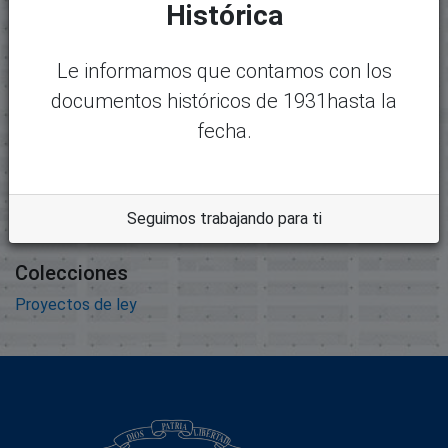
Histórica
13957-8332 - INF. DE GESTION
argar
04118-04176 20-11-07.pdf
Le informamos que contamos con los
Tamaño:
147.67 KB
documentos históricos de 1931hasta la
fecha.
Formato:
Adobe Portable Document
Format
Descripción:
Seguimos trabajando para ti
Colecciones
Proyectos de ley