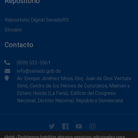
Repositorio
Repositorio Digital SenadoRD
Glosario
Contacto
(809) 532-5561
info@senado.gob.do
Av. Enrique Jiménez Moya, Esq. Juan de Dios Ventura
Simó, Centro de los Héroes de Constanza, Maimón y
Estero Hondo (La Feria), Edificio del Congreso
Nacional, Distrito Nacional, República Dominicana.
© 2026 - Memoria Histórica del Senado de la República
¡Hola! ¿Podríamos habilitar algunos servicios adicionales para