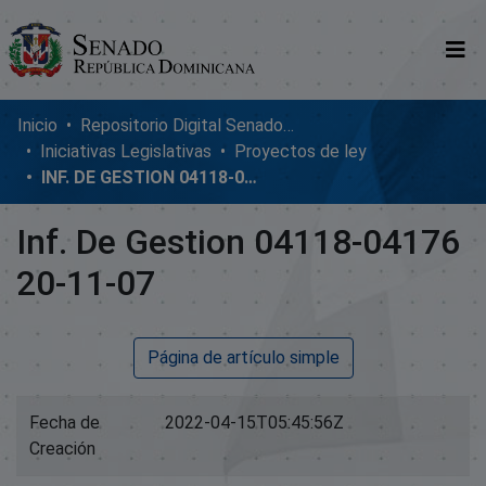
Comunidades
Inicio
Repositorio Digital SenadoRD
Iniciativas Legislativas
Proyectos de ley
Glosario
INF. DE GESTION 04118-04176 20-11-07
Nosotros
Inf. De Gestion 04118-04176
20-11-07
Página de artículo simple
Fecha de
2022-04-15T05:45:56Z
Creación