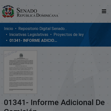
Comunidades
Inicio
Repositorio Digital SenadoRD
Iniciativas Legislativas
Proyectos de ley
Glosario
01341- INFORME ADICIONAL DE COMISIÓN
Nosotros
01341- Informe Adicional De