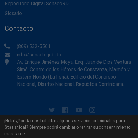
Repositorio Digital SenadoRD
Glosario
Contacto
(809) 532-5561
info@senado.gob.do
Av. Enrique Jiménez Moya, Esq. Juan de Dios Ventura
Simó, Centro de los Héroes de Constanza, Maimón y
Estero Hondo (La Feria), Edificio del Congreso
Nacional, Distrito Nacional, República Dominicana.
© 2026 - Memoria Histórica del Senado de la República
¡Hola! ¿Podríamos habilitar algunos servicios adicionales para
Dominicana. Todos los derechos reservados.
Statistical
? Siempre podrá cambiar o retirar su consentimiento
más tarde.
Contáctenos
Acerca de nosotros