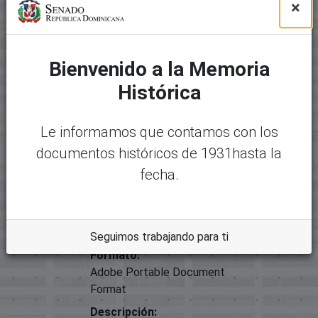
×
Tipo
Proyectos De Ley
Archivos
Bienvenido a la Memoria
Paquete original
Histórica
Mostrando
1 - 1 de 1
Nombre:
Desc
Le informamos que contamos con los
26621-29086 - 00742.APRO Y
argar
documentos históricos de 1931hasta la
FIRMADA PROY DE LEY QUE
fecha.
CREA EL ISNTITUTO DEL
BANANO.pdf
Tamaño:
838.39 KB
Seguimos trabajando para ti
Formato:
Adobe Portable Document
Format
Descripción: