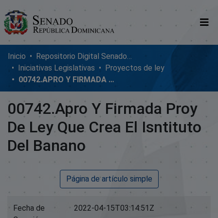
Comunidades
Inicio
Repositorio Digital SenadoRD
Iniciativas Legislativas
Proyectos de ley
Glosario
00742.APRO Y FIRMADA PROY DE LEY QUE CREA EL ISNTITUTO DEL BANANO
Nosotros
00742.Apro Y Firmada Proy
De Ley Que Crea El Isntituto
Del Banano
Página de artículo simple
Fecha de
2022-04-15T03:14:51Z