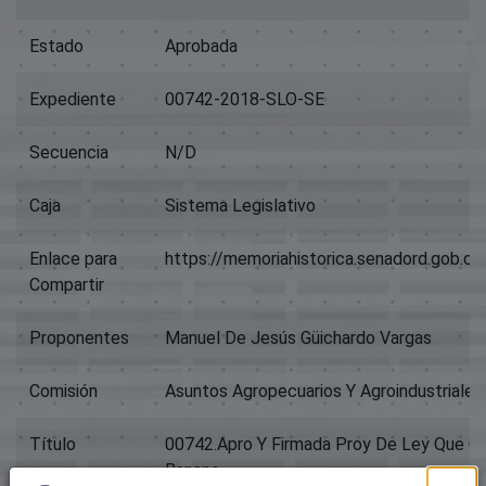
Estado
Aprobada
Expediente
00742-2018-SLO-SE
Secuencia
N/D
Caja
Sistema Legislativo
Enlace para
https://memoriahistorica.senadord.gob.
Compartir
Proponentes
Manuel De Jesús Güichardo Vargas
Comisión
Asuntos Agropecuarios Y Agroindustriales;
Título
00742.Apro Y Firmada Proy De Ley Que Cre
Banano