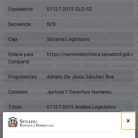
Expediente
01127-2019-SLO-SE
Secuencia
N/D
Caja
Sistema Legislativo
Enlace para
https://memoriahistorica.senadord.gob.
Compartir
Proponentes
Adriano De Jesús Sánchez Roa
Comisión
Justicia Y Derechos Humanos;
Título
01127-2019 Análisis Legislativo
×
Tipo
Proyectos De Ley