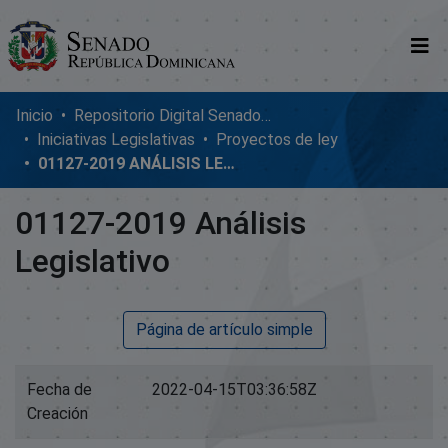
Comunidades
Inicio
Repositorio Digital SenadoRD
Iniciativas Legislativas
Proyectos de ley
Glosario
01127-2019 ANÁLISIS LEGISLATIVO
Nosotros
01127-2019 Análisis
Legislativo
Página de artículo simple
Fecha de
2022-04-15T03:36:58Z
Creación