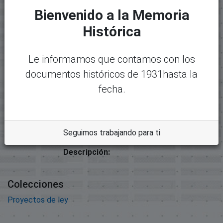
Archivos
Bienvenido a la Memoria
Paquete original
Histórica
Mostrando
1 - 1 de 1
Nombre:
Desc
28744-30837 - 01127-2019
argar
Le informamos que contamos con los
Análisis Legislativo.pdf
documentos históricos de 1931hasta la
Tamaño:
fecha.
33.27 KB
Formato:
Adobe Portable Document
Seguimos trabajando para ti
Format
Descripción:
Colecciones
Proyectos de ley