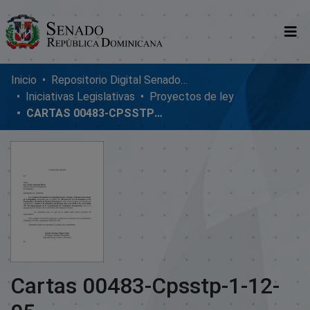
Comunidades
Inicio
Repositorio Digital SenadoRD
Iniciativas Legislativas
Proyectos de ley
Glosario
CARTAS 00483-CPSSTP-1-12-05
Nosotros
Cartas 00483-Cpsstp-1-12-