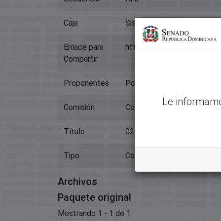
Caja
Sistema Legislativo
Enlace para
https://memoriahistorica.
Compartir
Proponentes
Poder Ejecutivo
Le informamo
Comisión
Contratos
Título
02010-00652-00653-00663-
Tipo
Contratos: Venta De Inmue
Archivos
Paquete original
Mostrando
1 - 1 de 1