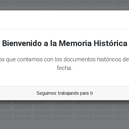
senadord.gob.do/handle/123456789/4780
Bienvenido a la Memoria Histórica
s que contamos con los documentos históricos de
fecha.
00720-00726 Y 00724-2000 Informe De La Comisión De Cont
bles, Enmiendas Y Donaciones
Seguimos trabajando para ti