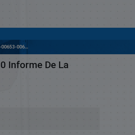
02010-00652-00653-00663-00720-00726 Y 00724-2000 INFORME DE LA COMISIÓN DE CONTRATO
0 Informe De La