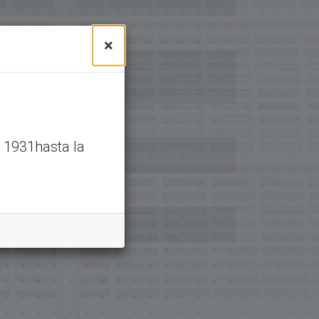
×
 1931hasta la
rato