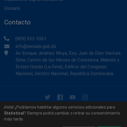
Glosario
Contacto
(809) 532-5561
info@senado.gob.do
Av. Enrique Jiménez Moya, Esq. Juan de Dios Ventura
Simó, Centro de los Héroes de Constanza, Maimón y
Estero Hondo (La Feria), Edificio del Congreso
Nacional, Distrito Nacional, República Dominicana.
© 2026 - Memoria Histórica del Senado de la República
¡Hola! ¿Podríamos habilitar algunos servicios adicionales para
Dominicana. Todos los derechos reservados.
Statistical
? Siempre podrá cambiar o retirar su consentimiento
más tarde.
Contáctenos
Acerca de nosotros