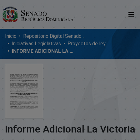
Comunidades
Inicio
Repositorio Digital SenadoRD
Iniciativas Legislativas
Proyectos de ley
Glosario
INFORME ADICIONAL LA VICTORIA
Nosotros
Informe Adicional La Victoria