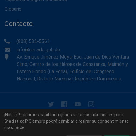
Glosario
Contacto
(809) 532-5561
info@senado.gob.do
Av. Enrique Jiménez Moya, Esq. Juan de Dios Ventura
Simó, Centro de los Héroes de Constanza, Maimón y
Estero Hondo (La Feria), Edificio del Congreso
Nacional, Distrito Nacional, República Dominicana.
© 2026 - Memoria Histórica del Senado de la República
¡Hola! ¿Podríamos habilitar algunos servicios adicionales para
Dominicana. Todos los derechos reservados.
Statistical
? Siempre podrá cambiar o retirar su consentimiento
más tarde.
Contáctenos
Acerca de nosotros