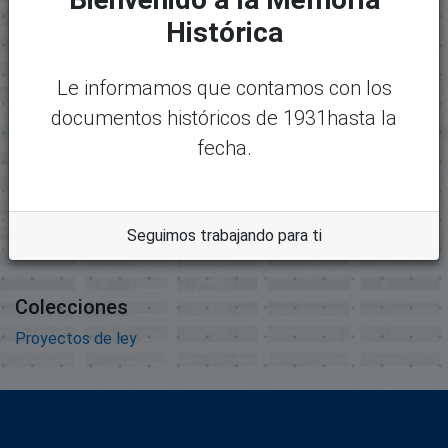
Mostrando
1 - 1 de 1
Histórica
Nombre:
Desc
7925-2616 - 1390 MON
argar
ACOSTA.pdf
Le informamos que contamos con los
Tamaño:
documentos históricos de 1931hasta la
8.01 KB
fecha.
Formato:
Adobe Portable Document
Format
Seguimos trabajando para ti
Descripción:
Colecciones
Proyectos de ley