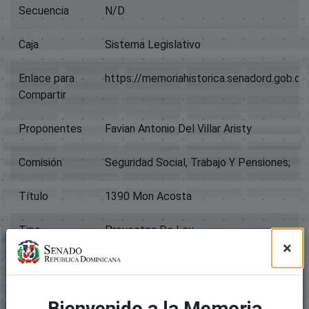
Secuencia
N/D
Caja
Sistema Legislativo
Enlace para
https://memoriahistorica.senadord.gob.
Compartir
Proponentes
Favian Antonio Del Villar Aristy
Comisión
Seguridad Social, Trabajo Y Pensiones;
Título
1390 Mon Acosta
Tipo
Proyectos De Ley
×
Archivos
Paquete original
Bienvenido a la Memoria