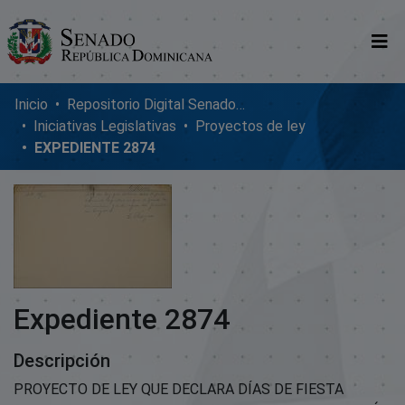
Comunidades
Inicio
Repositorio Digital SenadoRD
Iniciativas Legislativas
Proyectos de ley
Glosario
EXPEDIENTE 2874
Nosotros
Expediente 2874
Descripción
PROYECTO DE LEY QUE DECLARA DÍAS DE FIESTA