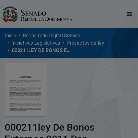
Comunidades
Inicio
Repositorio Digital SenadoRD
Iniciativas Legislativas
Proyectos de ley
Glosario
000211LEY DE BONOS EXTERNOS 2011 POR $500M_V8 FINAL
Nosotros
000211ley De Bonos