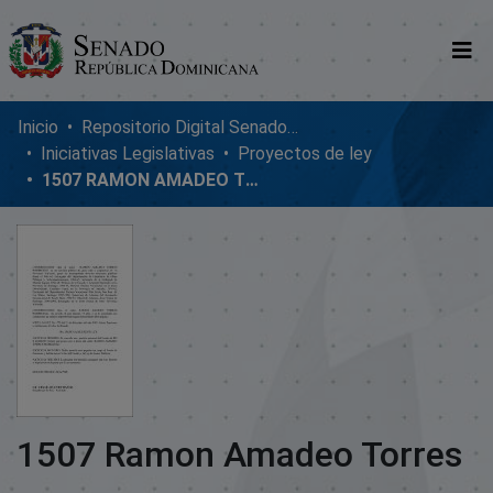
Comunidades
Inicio
Repositorio Digital SenadoRD
Iniciativas Legislativas
Proyectos de ley
Glosario
1507 RAMON AMADEO TORRES
Nosotros
1507 Ramon Amadeo Torres