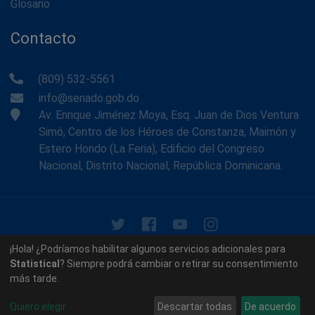
Glosario
Contacto
(809) 532-5561
info@senado.gob.do
Av. Enrique Jiménez Moya, Esq. Juan de Dios Ventura
Simó, Centro de los Héroes de Constanza, Maimón y
Estero Hondo (La Feria), Edificio del Congreso
Nacional, Distrito Nacional, República Dominicana.
© 2026 - Memoria Histórica del Senado de la República
¡Hola! ¿Podríamos habilitar algunos servicios adicionales para
Dominicana. Todos los derechos reservados.
Statistical
? Siempre podrá cambiar o retirar su consentimiento
más tarde.
Contáctenos
Acerca de nosotros
Quiero elegir
Descartar todas
De acuerdo