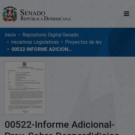
Comunidades
Inicio
Repositorio Digital SenadoRD
Iniciativas Legislativas
Proyectos de ley
Glosario
00522-INFORME ADICIONAL-PROY. SOBRE DESPERDIDICIOS DE ALIMENTOS
Nosotros
00522-Informe Adicional-