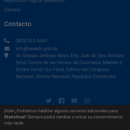
Repositorio Digital SenadoRD
Glosario
Contacto
(809) 532-5561
info@senado.gob.do
Av. Enrique Jiménez Moya, Esq. Juan de Dios Ventura
Simó, Centro de los Héroes de Constanza, Maimón y
Estero Hondo (La Feria), Edificio del Congreso
Nacional, Distrito Nacional, República Dominicana.
© 2026 - Memoria Histórica del Senado de la República
¡Hola! ¿Podríamos habilitar algunos servicios adicionales para
Dominicana. Todos los derechos reservados.
Statistical
? Siempre podrá cambiar o retirar su consentimiento
más tarde.
Contáctenos
Acerca de nosotros