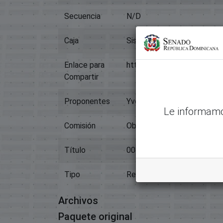
Secuencia
N/D
Caja
Sistema Legislativo
Enlace para
https://memoriahistorica.
Compartir
Proponentes
Yvonne Chahín Sasso
Le informamo
Comisión
Obras Públicas;
Título
00388 Construcion Carretera
Tipo
Resoluciones Internas, Bic
Archivos
Paquete original