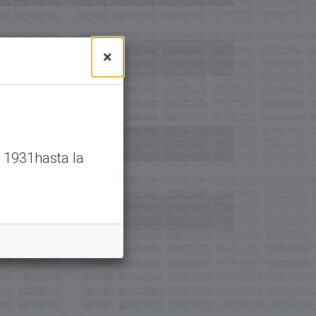
×
 1931hasta la