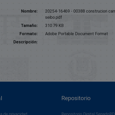
Nombre:
20254-16469 - 00388 construcion carre
seibo.pdf
Tamaño:
310.79 KB
Formato:
Adobe Portable Document Format
Descripción:
l
Repositorio
ca de privacidad
Repositorio Digital SenadoRD