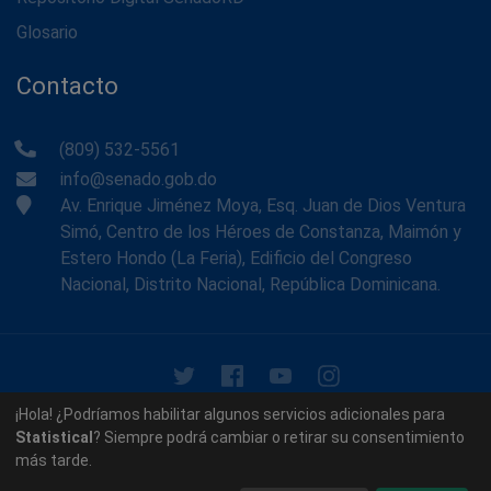
Glosario
Contacto
(809) 532-5561
info@senado.gob.do
Av. Enrique Jiménez Moya, Esq. Juan de Dios Ventura
Simó, Centro de los Héroes de Constanza, Maimón y
Estero Hondo (La Feria), Edificio del Congreso
Nacional, Distrito Nacional, República Dominicana.
© 2026 - Memoria Histórica del Senado de la República
¡Hola! ¿Podríamos habilitar algunos servicios adicionales para
Dominicana. Todos los derechos reservados.
Statistical
? Siempre podrá cambiar o retirar su consentimiento
más tarde.
Contáctenos
Acerca de nosotros