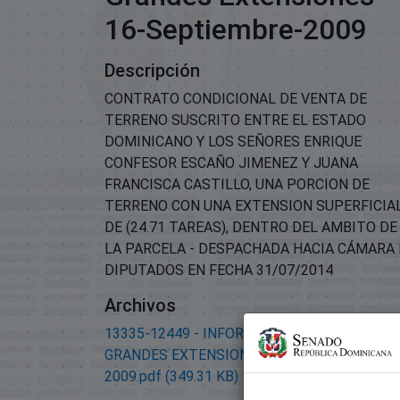
16-Septiembre-2009
Descripción
CONTRATO CONDICIONAL DE VENTA DE
TERRENO SUSCRITO ENTRE EL ESTADO
DOMINICANO Y LOS SEÑORES ENRIQUE
CONFESOR ESCAÑO JIMENEZ Y JUANA
FRANCISCA CASTILLO, UNA PORCION DE
TERRENO CON UNA EXTENSION SUPERFICIA
DE (24.71 TAREAS), DENTRO DEL AMBITO DE
LA PARCELA - DESPACHADA HACIA CÁMARA
DIPUTADOS EN FECHA 31/07/2014
Archivos
13335-12449 - INFORME DE TERRENOS
GRANDES EXTENSIONES-16-SEPTIEMBRE-
2009.pdf
(349.31 KB)