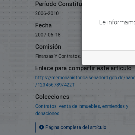
Período Constitucional
2006-2010
Le informamo
Fecha
2007-06-18
Comisión
Finanzas Y Contratos;
Enlace para compartir este artículo
https://memoriahistorica.senadord.gob.do/han
/123456789/4221
Colecciones
Contratos: venta de inmuebles, enmiendas y
donaciones
Página completa del artículo