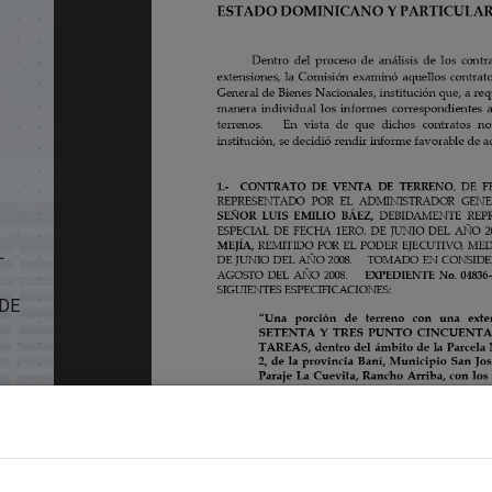
L
 DE