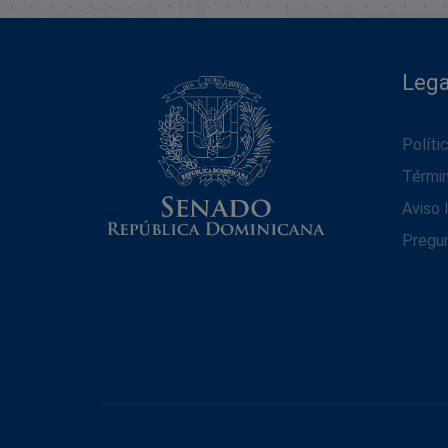
Lega
Políti
Térmi
Aviso 
Pregu