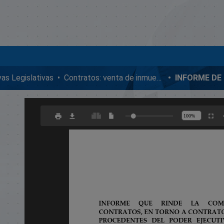
ivas Legislativas
Contratos: venta de inmuebles, enmiendas y donaciones