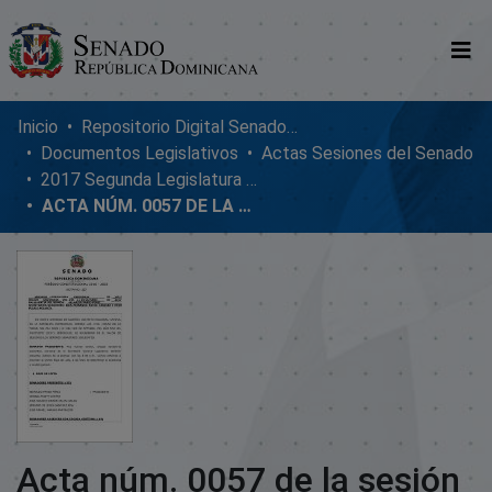
Comunidades
Inicio
Repositorio Digital SenadoRD
Documentos Legislativos
Actas Sesiones del Senado
Glosario
2017 Segunda Legislatura Ordinaria
ACTA NÚM. 0057 DE LA SESIÓN ORDINARIA DEL SENADO DE LA REPÚBLICA DOMINICANA, MIÉRCOLES 11 DE OCTUBRE 2017
Nosotros
Acta núm. 0057 de la sesión