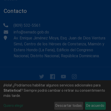
Contacto
(809) 532-5561
info@senado.gob.do
Av. Enrique Jiménez Moya, Esq. Juan de Dios Ventura
Simó, Centro de los Héroes de Constanza, Maimón y
Estero Hondo (La Feria), Edificio del Congreso
Nacional, Distrito Nacional, República Dominicana.
© 2026 - Memoria Histórica del Senado de la República
¡Hola! ¿Podríamos habilitar algunos servicios adicionales para
Dominicana. Todos los derechos reservados.
Statistical
? Siempre podrá cambiar o retirar su consentimiento
más tarde.
Contáctenos
Acerca de nosotros
Quiero elegir
Descartar todas
De acuerdo