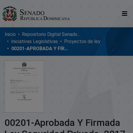
Comunidades
Inicio
Repositorio Digital SenadoRD
Iniciativas Legislativas
Proyectos de ley
Glosario
00201-APROBADA Y FIRMADA LEY SEGURIDAD PRIVADA. 2017
Nosotros
00201-Aprobada Y Firmada