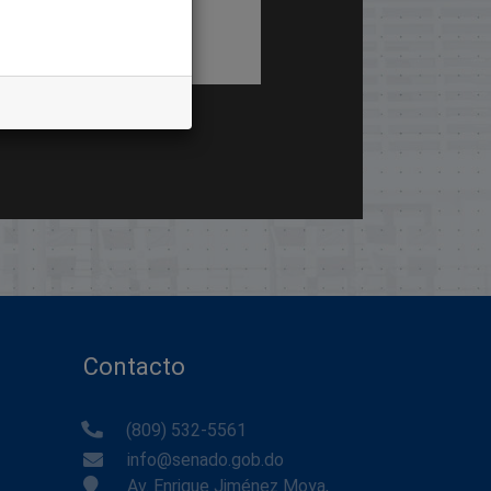
Contacto
(809) 532-5561
info@senado.gob.do
Av. Enrique Jiménez Moya,