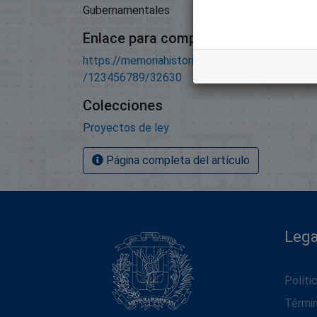
Gubernamentales
Enlace para compartir este artículo
https://memoriahistorica.senadord.gob.do/han
/123456789/32630
Colecciones
Proyectos de ley
Página completa del artículo
Lega
Políti
Térmi