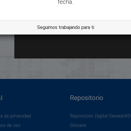
fecha.
dle
Seguimos trabajando para ti
l
Repositorio
ca de privacidad
Repositorio Digital SenadoRD
nos de uso
Glosario