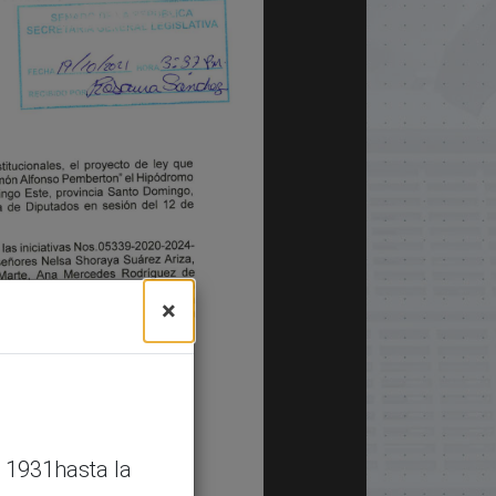
×
 1931hasta la