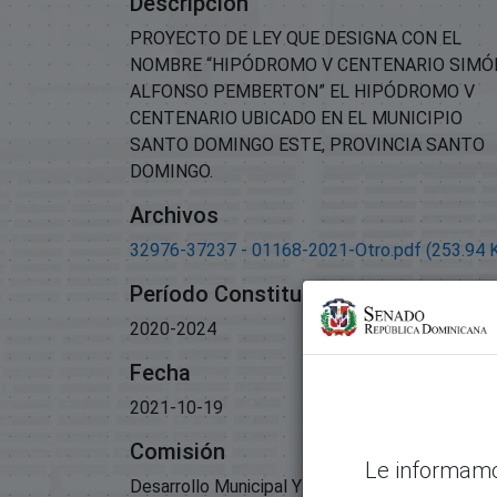
Descripción
PROYECTO DE LEY QUE DESIGNA CON EL
NOMBRE “HIPÓDROMO V CENTENARIO SIMÓ
ALFONSO PEMBERTON” EL HIPÓDROMO V
CENTENARIO UBICADO EN EL MUNICIPIO
SANTO DOMINGO ESTE, PROVINCIA SANTO
DOMINGO.
Archivos
32976-37237 - 01168-2021-Otro.pdf
(253.94 
Período Constitucional
2020-2024
Fecha
2021-10-19
Comisión
Le informamo
Desarrollo Municipal Y Organizaciones No