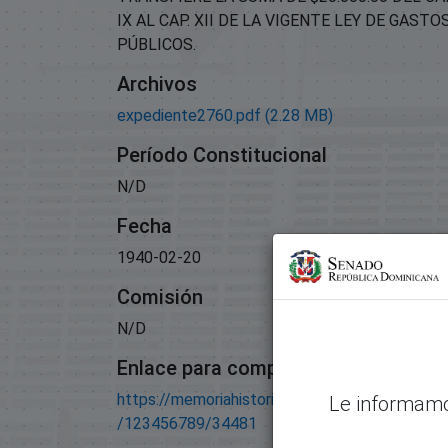
IX AL CAP. XII DE LA VIGENTE LEY DE GASTO
PÚBLICOS.
Archivos
expediente2760.pdf
(2.28 MB)
Período Constitucional
N/D
Fecha
1940-02-20
Comisión
N/D
Enlace para compartir este artículo
https://memoriahistorica.senadord.gob.do/han
Le informamo
/123456789/34481