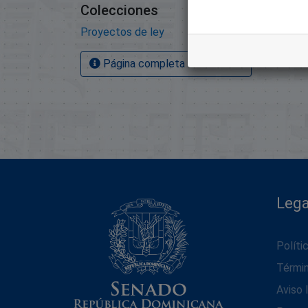
Colecciones
Proyectos de ley
Página completa del artículo
Lega
Políti
Térmi
Aviso 