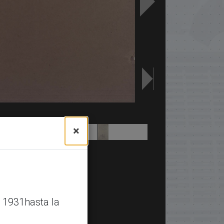
×
 1931hasta la