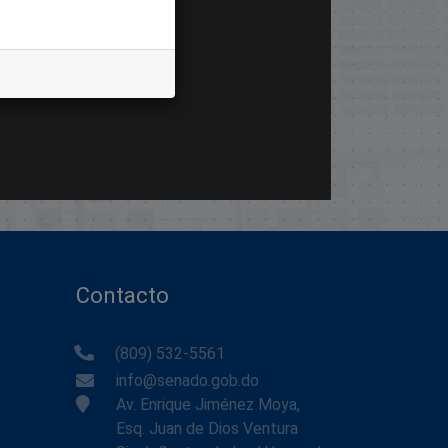
Contacto
(809) 532-5561
info@senado.gob.do
Av. Enrique Jiménez Moya,
Esq. Juan de Dios Ventura