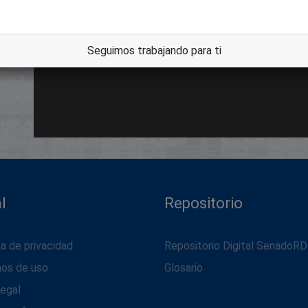
Seguimos trabajando para ti
l
Repositorio
ca de privacidad
Repositorio Digital SenadoRD
nos de uso
Glosario
legal