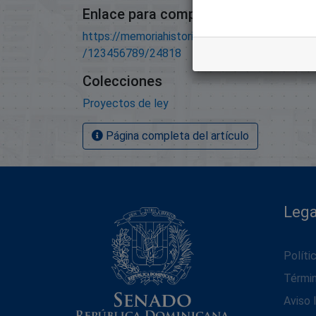
Enlace para compartir este artículo
https://memoriahistorica.senadord.gob.do/han
/123456789/24818
Colecciones
Proyectos de ley
Página completa del artículo
Lega
Políti
Térmi
Aviso 