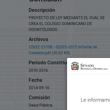
Descripción
PROYECTO DE LEY MEDIANTE EL CUAL SE
CREA EL COLEGIO DOMINICANO DE
ODONTÓLOGOS.
Archivos
22632-23108 - 02035-2015 Informe de
Comisión.pdf
(43.63 KB)
Período Constitucional
2010-2016
Fecha
2014-09-16
Comisión
Le informamo
Salud Pública;