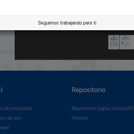
dle
Seguimos trabajando para ti
l
Repositorio
ca de privacidad
Repositorio Digital SenadoRD
nos de uso
Glosario
legal