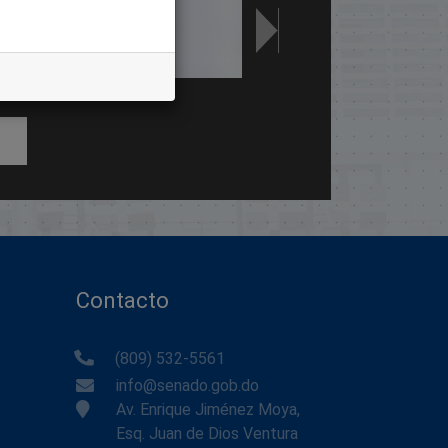
Contacto
(809) 532-5561
info@senado.gob.do
Av. Enrique Jiménez Moya,
Esq. Juan de Dios Ventura