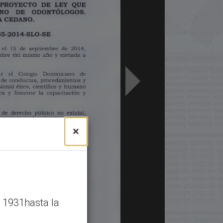
×
 1931hasta la