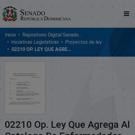
Comunidades
Inicio
Repositorio Digital SenadoRD
Iniciativas Legislativas
Proyectos de ley
Glosario
02210 OP. LEY QUE AGREGA AL CATALOGO DE ENFERMEDADES CATASTRÃ³FICAS, DEL SEGURO FAMILIAR
Nosotros
02210 Op. Ley Que Agrega Al