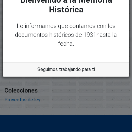
Histórica
Mostrando
1 - 1 de 1
Nombre:
Desc
7150_7181_expediente7173.pdf
argar
Le informamos que contamos con los
Tamaño:
documentos históricos de 1931hasta la
32.05 MB
fecha.
Formato:
Adobe Portable Document
Format
Seguimos trabajando para ti
Descripción:
Colecciones
Proyectos de ley