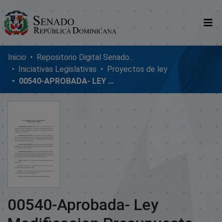
Comunidades
Inicio
Repositorio Digital SenadoRD
Iniciativas Legislativas
Proyectos de ley
Glosario
00540-APROBADA- LEY MODIFICACION PRESUPUESTO 2011
Nosotros
00540-Aprobada- Ley