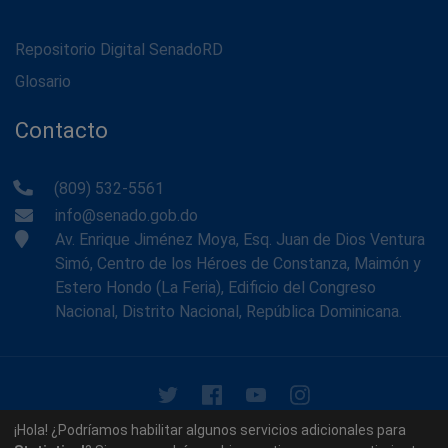
Repositorio Digital SenadoRD
Glosario
Contacto
(809) 532-5561
info@senado.gob.do
Av. Enrique Jiménez Moya, Esq. Juan de Dios Ventura
Simó, Centro de los Héroes de Constanza, Maimón y
Estero Hondo (La Feria), Edificio del Congreso
Nacional, Distrito Nacional, República Dominicana.
© 2026 - Memoria Histórica del Senado de la República
¡Hola! ¿Podríamos habilitar algunos servicios adicionales para
Dominicana. Todos los derechos reservados.