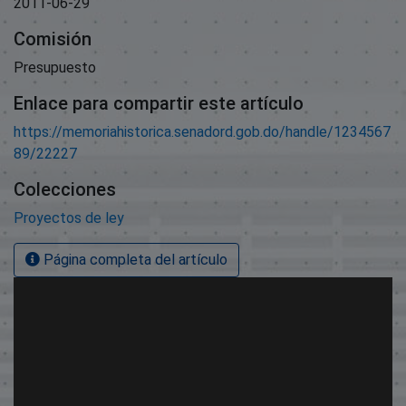
2011-06-29
Comisión
Presupuesto
Enlace para compartir este artículo
https://memoriahistorica.senadord.gob.do/handle/1234567
89/22227
Colecciones
Proyectos de ley
Página completa del artículo