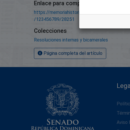
Enlace para compartir este artículo
https://memoriahistorica.senadord.gob.do/han
/123456789/28251
Colecciones
Resoluciones internas y bicamerales
Página completa del artículo
Lega
Políti
Térmi
Aviso 