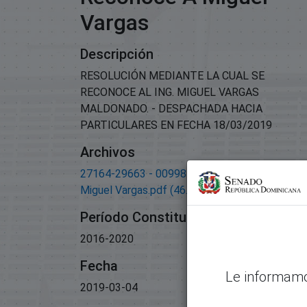
Vargas
Descripción
RESOLUCIÓN MEDIANTE LA CUAL SE
RECONOCE AL ING. MIGUEL VARGAS
MALDONADO. - DESPACHADA HACIA
PARTICULARES EN FECHA 18/03/2019
Archivos
27164-29663 - 00998-Resolución reconoce a
Miguel Vargas.pdf
(46.38 KB)
Período Constitucional
2016-2020
Fecha
Le informamo
2019-03-04