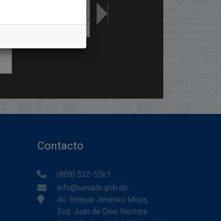
Contacto
(809) 532-5561
info@senado.gob.do
Av. Enrique Jiménez Moya,
Esq. Juan de Dios Ventura