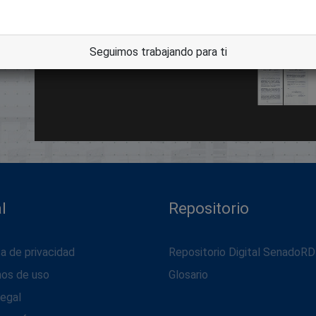
dle
Seguimos trabajando para ti
l
Repositorio
ca de privacidad
Repositorio Digital SenadoRD
nos de uso
Glosario
legal