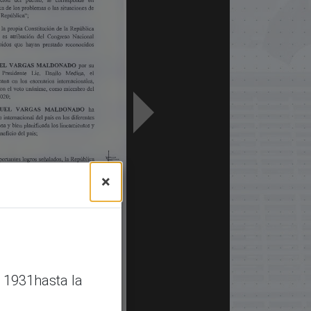
×
 1931hasta la