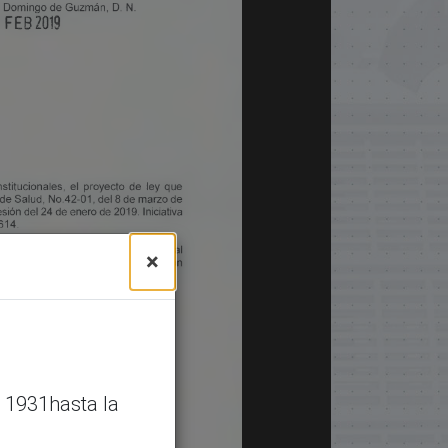
×
 1931hasta la