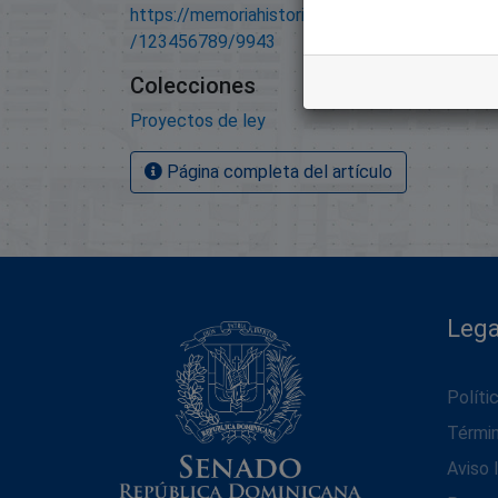
https://memoriahistorica.senadord.gob.do/han
/123456789/9943
Colecciones
Proyectos de ley
Página completa del artículo
Lega
Políti
Térmi
Aviso 