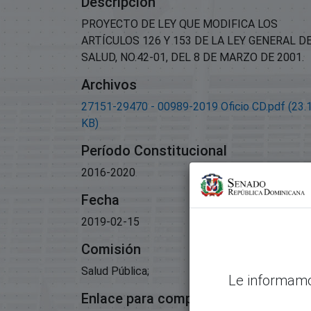
Descripción
PROYECTO DE LEY QUE MODIFICA LOS
ARTÍCULOS 126 Y 153 DE LA LEY GENERAL D
SALUD, NO.42-01, DEL 8 DE MARZO DE 2001.
Archivos
27151-29470 - 00989-2019 Oficio CD.pdf
(23.
KB)
Período Constitucional
2016-2020
Fecha
2019-02-15
Comisión
Salud Pública;
Le informamo
Enlace para compartir este artículo