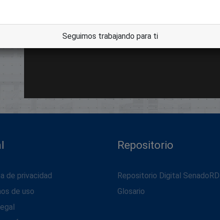
dle
Seguimos trabajando para ti
l
Repositorio
ca de privacidad
Repositorio Digital SenadoRD
nos de uso
Glosario
legal