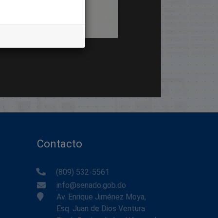
Contacto
(809) 532-5561
info@senado.gob.do
Av. Enrique Jiménez Moya,
Esq. Juan de Dios Ventura