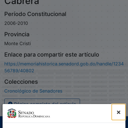
Cabrera
Período Constitucional
2006-2010
Provincia
Monte Cristi
Enlace para compartir este artículo
https://memoriahistorica.senadord.gob.do/handle/1234
56789/40802
Colecciones
Cronológico de Senadores
Página completa del artículo
×