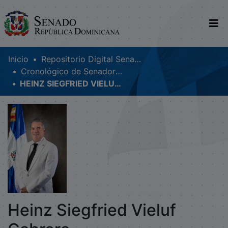
Comunidades
Inicio
Repositorio Digital SenadoRD
Cronológico de Senadores
Glosario
HEINZ SIEGFRIED VIELUF CABRERA
Nosotros
Heinz Siegfried Vieluf