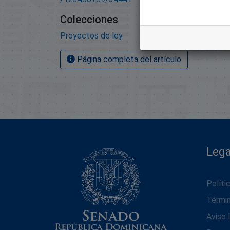
Colecciones
Proyectos de ley
Página completa del artículo
Lega
Políti
Térmi
Aviso 