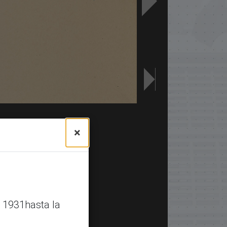
×
 1931hasta la