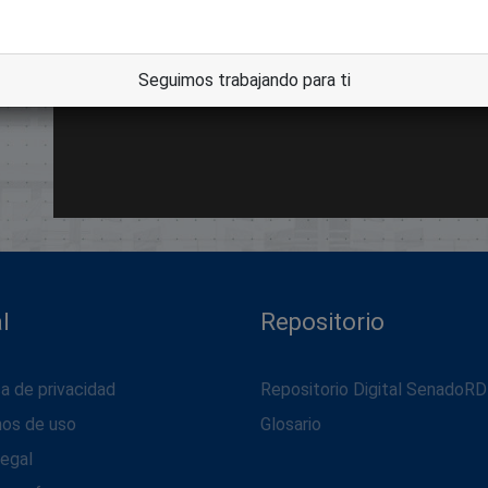
Seguimos trabajando para ti
l
Repositorio
ca de privacidad
Repositorio Digital SenadoRD
nos de uso
Glosario
legal