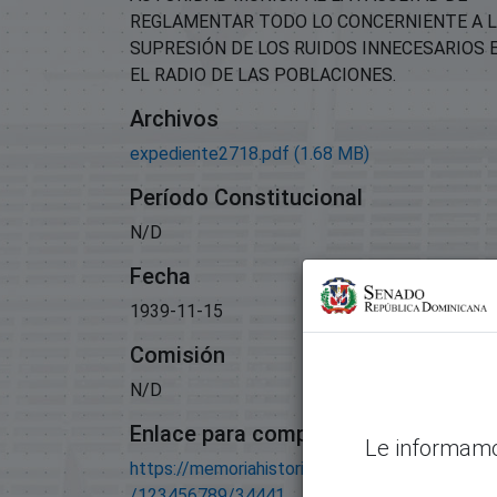
REGLAMENTAR TODO LO CONCERNIENTE A 
SUPRESIÓN DE LOS RUIDOS INNECESARIOS 
EL RADIO DE LAS POBLACIONES.
Archivos
expediente2718.pdf
(1.68 MB)
Período Constitucional
N/D
Fecha
1939-11-15
Comisión
N/D
Enlace para compartir este artículo
Le informamo
https://memoriahistorica.senadord.gob.do/han
/123456789/34441