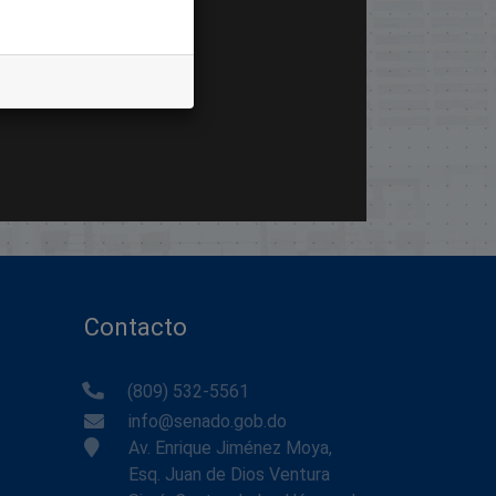
Contacto
(809) 532-5561
info@senado.gob.do
Av. Enrique Jiménez Moya,
Esq. Juan de Dios Ventura