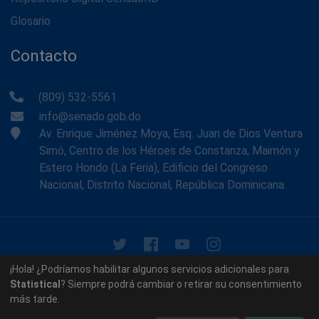
Glosario
Contacto
(809) 532-5561
info@senado.gob.do
Av. Enrique Jiménez Moya, Esq. Juan de Dios Ventura
Simó, Centro de los Héroes de Constanza, Maimón y
Estero Hondo (La Feria), Edificio del Congreso
Nacional, Distrito Nacional, República Dominicana.
© 2026 - Memoria Histórica del Senado de la República
¡Hola! ¿Podríamos habilitar algunos servicios adicionales para
Dominicana. Todos los derechos reservados.
Statistical
? Siempre podrá cambiar o retirar su consentimiento
más tarde.
Contáctenos
Acerca de nosotros