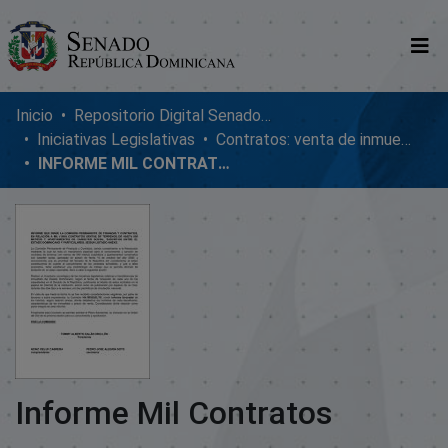
Comunidades
Inicio
Repositorio Digital SenadoRD
Iniciativas Legislativas
Contratos: venta de inmuebles, enmiendas y donaciones
Glosario
INFORME MIL CONTRATOS
Nosotros
Informe Mil Contratos