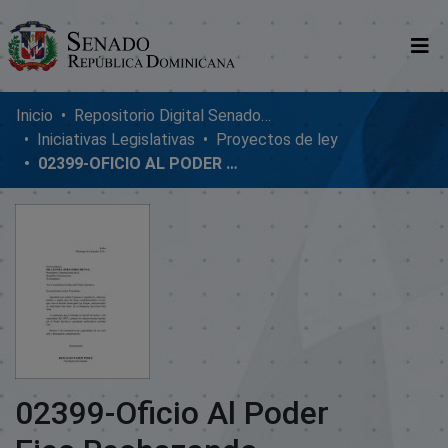
Comunidades
Inicio
Repositorio Digital SenadoRD
Iniciativas Legislativas
Proyectos de ley
Glosario
02399-OFICIO AL PODER EJEC.RECHAZANDO OBSERVACIONES PROYECTO LA ZANJAS-SAN JUAN
Nosotros
02399-Oficio Al Poder