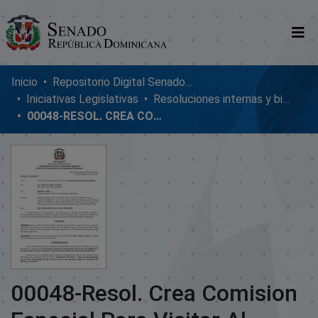
Comunidades
Inicio
Repositorio Digital SenadoRD
Iniciativas Legislativas
Resoluciones internas y bicamerales
Glosario
00048-RESOL. CREA COMISION ESPECIAL PARA VISITAR AL DIRECTOR DE LA IAD
Nosotros
00048-Resol. Crea Comision