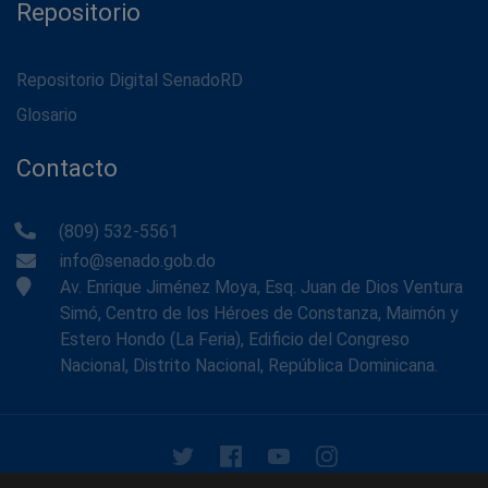
Repositorio
Repositorio Digital SenadoRD
Glosario
Contacto
(809) 532-5561
info@senado.gob.do
Av. Enrique Jiménez Moya, Esq. Juan de Dios Ventura
Simó, Centro de los Héroes de Constanza, Maimón y
Estero Hondo (La Feria), Edificio del Congreso
Nacional, Distrito Nacional, República Dominicana.
© 2026 - Memoria Histórica del Senado de la República