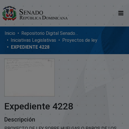
Comunidades
Inicio
Repositorio Digital SenadoRD
Iniciativas Legislativas
Proyectos de ley
Glosario
EXPEDIENTE 4228
Nosotros
Expediente 4228
Descripción
PROYECTO DE LEY SOBRE HUELGAS O PAROS DE LOS