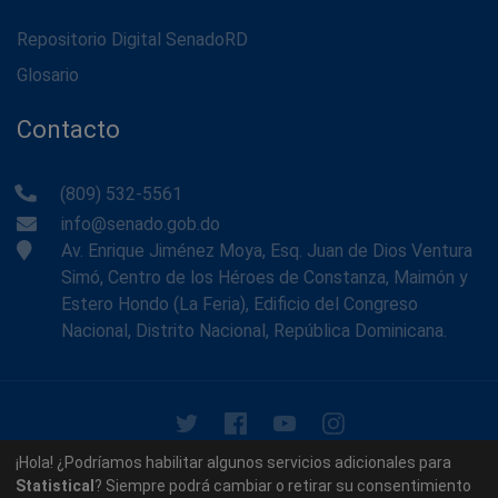
Repositorio Digital SenadoRD
Glosario
Contacto
(809) 532-5561
info@senado.gob.do
Av. Enrique Jiménez Moya, Esq. Juan de Dios Ventura
Simó, Centro de los Héroes de Constanza, Maimón y
Estero Hondo (La Feria), Edificio del Congreso
Nacional, Distrito Nacional, República Dominicana.
© 2026 - Memoria Histórica del Senado de la República
¡Hola! ¿Podríamos habilitar algunos servicios adicionales para
Dominicana. Todos los derechos reservados.
Statistical
? Siempre podrá cambiar o retirar su consentimiento