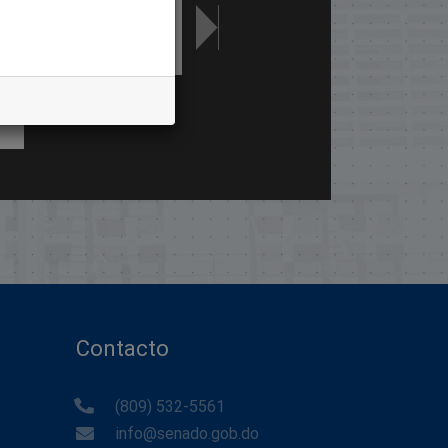
Contacto
(809) 532-5561
info@senado.gob.do