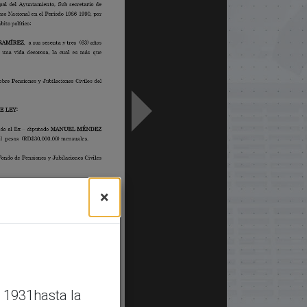
×
 1931hasta la