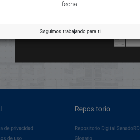
fecha.
dle
Seguimos trabajando para ti
l
Repositorio
ca de privacidad
Repositorio Digital SenadoRD
nos de uso
Glosario