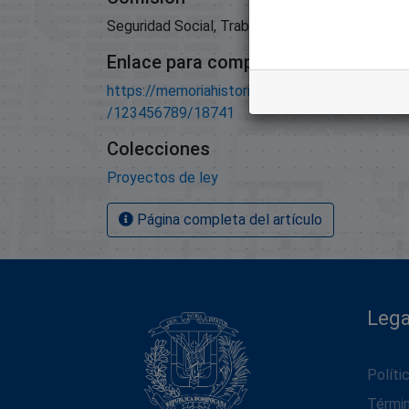
Seguridad Social, Trabajo Y Pensiones
Enlace para compartir este artículo
https://memoriahistorica.senadord.gob.do/han
/123456789/18741
Colecciones
Proyectos de ley
Página completa del artículo
Lega
Políti
Térmi