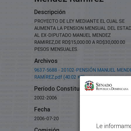
Descripción
PROYECTO DE LEY MEDIANTE EL CUAL SE
AUMENTA LA PENSION MENSUAL DEL ESTA
AL EX-DIPUTADO MANUEL MENDEZ
RAMIREZ,DE RD$15,000.00 A RD$30,000.00
PESOS MENSUALES.
Archivos
9637-5688 - 20102-PENSIÓN MANUEL MEND
RAMÍREZ.pdf
(40.02 KB)
Período Constitucional
2002-2006
Fecha
2006-07-20
Le informamo
Comisión