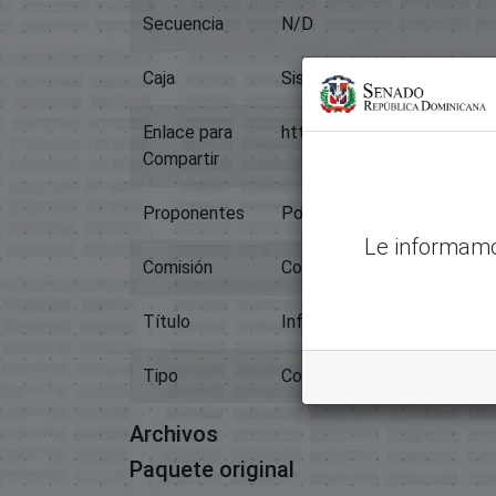
Secuencia
N/D
Caja
Sistema Legislativo
Enlace para
https://memoriahistorica.
Compartir
Proponentes
Poder Ejecutivo
Le informamo
Comisión
Contratos;
Título
Informe De Terrenos Grand
Tipo
Contratos: Venta De Inmue
Archivos
Paquete original