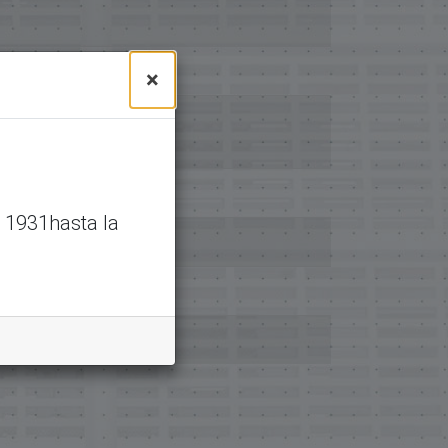
×
 1931hasta la