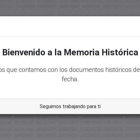
senadord.gob.do/handle/123456789/4054
Bienvenido a la Memoria Histórica
s que contamos con los documentos históricos de
fecha.
es Extensiones-Aprobados En Reunion Del 11-Febrero-2009
bles, Enmiendas Y Donaciones
Seguimos trabajando para ti