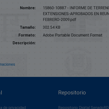
Nombre:
15860-10887 - INFORME DE TERRE
EXTENSIONES-APROBADOS EN REUNI
FEBRERO-2009.pdf
Tamaño:
302.54 KB
Formato:
Adobe Portable Document Format
Descripción:
onaciones
l
Repositorio
ca de privacidad
Repositorio Digital SenadoRD