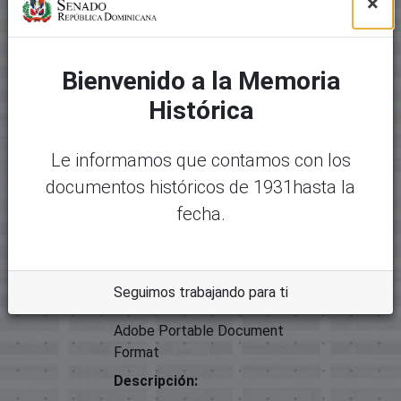
×
Título
Acta No. 1 Slo-08 (Presupuesto)
Tipo
Proyectos De Ley
Bienvenido a la Memoria
Histórica
Archivos
Paquete original
Le informamos que contamos con los
Mostrando
1 - 1 de 1
documentos históricos de 1931hasta la
Nombre:
Desc
No hay
15517-10418 - Acta NO. 1 SLO-
argar
fecha.
miniatura
08 (PRESUPUESTO).pdf
disponible
Tamaño:
41.18 KB
Seguimos trabajando para ti
Formato:
Adobe Portable Document
Format
Descripción: