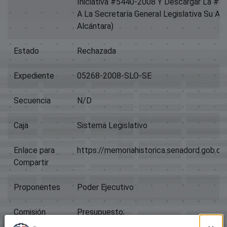
Iniciativa #5440-2008 Y Descargar La 
A La Secretaría General Legislativa Su Arc
Alcántara)
Estado
Rechazada
Expediente
05268-2008-SLO-SE
Secuencia
N/D
Caja
Sistema Legislativo
Enlace para
https://memoriahistorica.senadord.gob.
Compartir
Proponentes
Poder Ejecutivo
Comisión
Presupuesto;