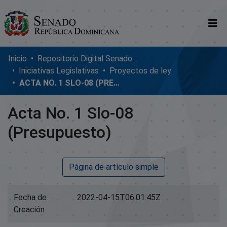
Comunidades
Inicio
Repositorio Digital SenadoRD
Iniciativas Legislativas
Proyectos de ley
Glosario
ACTA NO. 1 SLO-08 (PRESUPUESTO)
Nosotros
Acta No. 1 Slo-08
(Presupuesto)
Página de artículo simple
Fecha de
2022-04-15T06:01:45Z
Creación