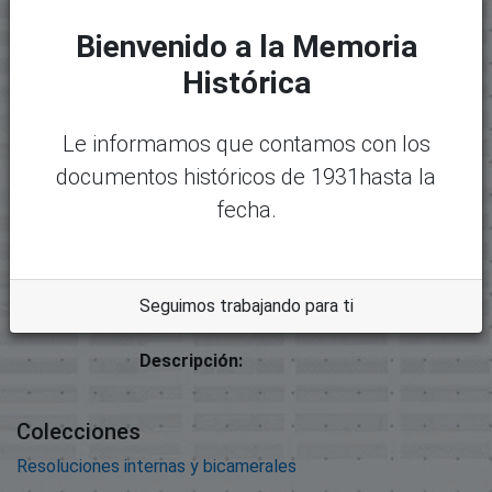
Archivos
Bienvenido a la Memoria
Paquete original
Histórica
Mostrando
1 - 1 de 1
Nombre:
Desc
Le informamos que contamos con los
30678-32536 - 00137-2020-
argar
documentos históricos de 1931hasta la
Análisis Legislativo.pdf
fecha.
Tamaño:
619.84 KB
Formato:
Adobe Portable Document
Seguimos trabajando para ti
Format
Descripción:
Colecciones
Resoluciones internas y bicamerales