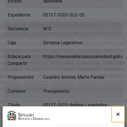
Estado
Aprobada
Expediente
00137-2020-SLO-SE
Secuencia
N/D
Caja
Sistema Legislativo
Enlace para
https://memoriahistorica.senadord.gob.
Compartir
Proponentes
Casimiro Antonio Marte Familia
Comisión
Presupuesto;
Título
00137-2020-Análisis Legislativo
×
Tipo
Resoluciones Internas, Bicamerales Y Mem