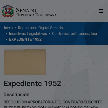
Comunidades
Inicio
Repositorio Digital SenadoRD
Iniciativas Legislativas
Contratos: préstamos, financiamientos, ejecución y adendum
Glosario
EXPEDIENTE 1952
Nosotros
Expediente 1952
Descripción
RESOLUCIÓN APROBATORIA DEL CONTRATO SUSCRITO
ENTRE EL ESTADO DOMINICANO Y ALFONSO TEJADA.