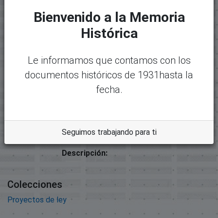
Archivos
Bienvenido a la Memoria
Paquete original
Histórica
Mostrando
1 - 1 de 1
Nombre:
Desc
Le informamos que contamos con los
30494-34039 - 00066-2020-
argar
informr.pdf
documentos históricos de 1931hasta la
Tamaño:
fecha.
193.02 KB
Formato:
Adobe Portable Document
Seguimos trabajando para ti
Format
Descripción:
Colecciones
Proyectos de ley