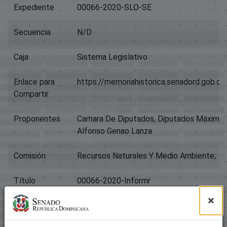
Expediente
00066-2020-SLO-SE
Secuencia
N/D
Caja
Sistema Legislativo
Enlace para
https://memoriahistorica.senadord.gob.
Compartir
Proponentes
Camara De Diputados, Diputados Máximo Ca
Alfonso Genao Lanza
Comisión
Recursos Naturales Y Medio Ambiente;
Título
00066-2020-Informr
×
Tipo
Proyectos De Ley