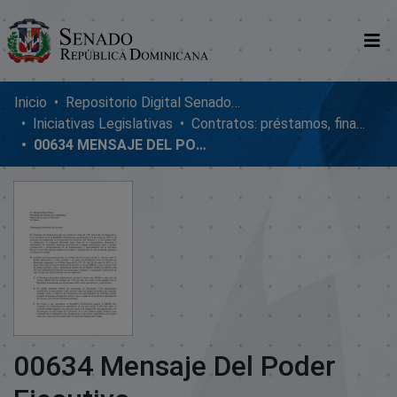
Comunidades
Inicio
Repositorio Digital SenadoRD
Iniciativas Legislativas
Contratos: préstamos, financiamientos, ejecución y adendum
Glosario
00634 MENSAJE DEL PODER EJECUTIVO
Nosotros
00634 Mensaje Del Poder