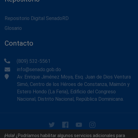
Repositorio Digital SenadoRD
Glosario
Contacto
(809) 532-5561
info@senado.gob.do
Av. Enrique Jiménez Moya, Esq. Juan de Dios Ventura
Simó, Centro de los Héroes de Constanza, Maimón y
Estero Hondo (La Feria), Edificio del Congreso
Nacional, Distrito Nacional, República Dominicana.
© 2026 - Memoria Histórica del Senado de la República
¡Hola! ¿Podríamos habilitar algunos servicios adicionales para