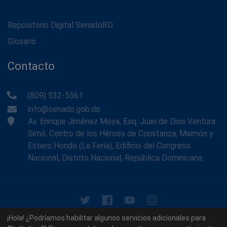
Repositorio Digital SenadoRD
Glosario
Contacto
(809) 532-5561
info@senado.gob.do
Av. Enrique Jiménez Moya, Esq. Juan de Dios Ventura
Simó, Centro de los Héroes de Constanza, Maimón y
Estero Hondo (La Feria), Edificio del Congreso
Nacional, Distrito Nacional, República Dominicana.
© 2026 - Memoria Histórica del Senado de la República
¡Hola! ¿Podríamos habilitar algunos servicios adicionales para
Dominicana. Todos los derechos reservados.