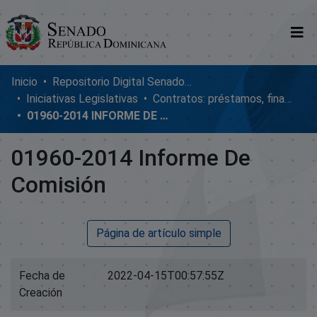
Comunidades
Inicio
Repositorio Digital SenadoRD
Iniciativas Legislativas
Contratos: préstamos, financiamientos, ejecución y adendum
Glosario
01960-2014 INFORME DE COMISIÓN
Nosotros
01960-2014 Informe De
Comisión
Página de artículo simple
Fecha de
2022-04-15T00:57:55Z
Creación