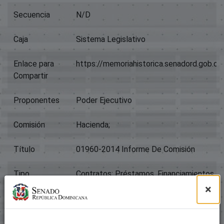
Secuencia
N/D
Caja
Sistema Legislativo
Enlace para
https://memoriahistorica.senadord.gob.
Compartir
Proponentes
Poder Ejecutivo
Comisión
Hacienda;
Título
01960-2014 Informe De Comisión
Tipo
Contratos: Préstamos, Financiamientos, 
×
Archivos
Paquete original