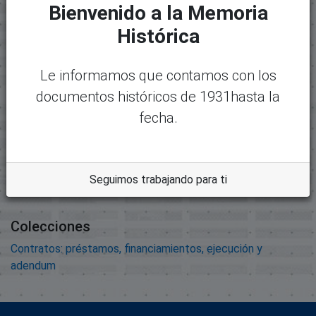
Bienvenido a la Memoria
Mostrando
1 - 1 de 1
Nombre:
Desc
Histórica
22494-22673 - 01960-2014
argar
Informe de Comisión.pdf
Le informamos que contamos con los
Tamaño:
documentos históricos de 1931hasta la
110.96 KB
fecha.
Formato:
Adobe Portable Document
Format
Seguimos trabajando para ti
Descripción:
Colecciones
Contratos: préstamos, financiamientos, ejecución y
adendum