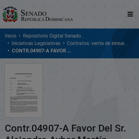
Comunidades
Inicio
Repositorio Digital SenadoRD
Iniciativas Legislativas
Contratos: venta de inmuebles, enmiendas y donaciones
Glosario
CONTR.04907-A FAVOR DEL SR. ALEJANDRO AYBAR MARTÍN
Nosotros
Contr.04907-A Favor Del Sr.