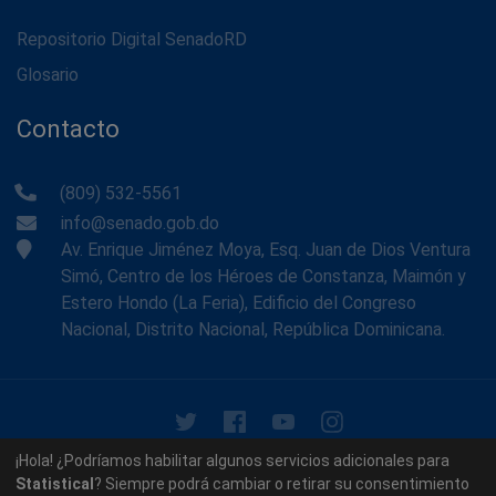
Repositorio Digital SenadoRD
Glosario
Contacto
(809) 532-5561
info@senado.gob.do
Av. Enrique Jiménez Moya, Esq. Juan de Dios Ventura
Simó, Centro de los Héroes de Constanza, Maimón y
Estero Hondo (La Feria), Edificio del Congreso
Nacional, Distrito Nacional, República Dominicana.
© 2026 - Memoria Histórica del Senado de la República
¡Hola! ¿Podríamos habilitar algunos servicios adicionales para
Dominicana. Todos los derechos reservados.
Statistical
? Siempre podrá cambiar o retirar su consentimiento