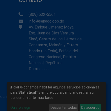
Contacto
(809) 532-5561
info@senado.gob.do
Av. Enrique Jiménez Moya,
Esq. Juan de Dios Ventura
Simó, Centro de los Héroes de
Constanza, Maimón y Estero
Hondo (La Feria), Edificio del
Congreso Nacional, Distrito
Nacional, República
Dominicana.
¡Hola! ¿Podríamos habilitar algunos servicios adicionales
para
Statistical
? Siempre podrá cambiar o retirar su
rechos reservados.
consentimiento más tarde.
Quiero elegir
Descartar todas
De acuerdo