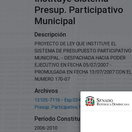
Presup. Participativo
Municipal
Descripción
PROYECTO DE LEY QUE INSTITUYE EL
SISTEMA DE PRESUPUESTO PARTICIPATIVO
MUNICIPAL. - DESPACHADA HACIA PODER
EJECUTIVO EN FECHA 05/07/2007 -
PROMULGADA EN FECHA 13/07/2007 CON EL
NUMERO 170-07
Archivos
13105-7116 - Exp.03415- Proy. instituye Sist
Presup. Participativo Municipal.pdf
(107.35 KB)
Período Constitucional
2006-2010