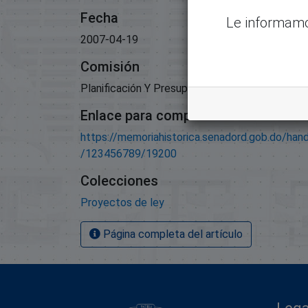
Fecha
Le informamo
2007-04-19
Comisión
Planificación Y Presupuesto
Enlace para compartir este artículo
https://memoriahistorica.senadord.gob.do/han
/123456789/19200
Colecciones
Proyectos de ley
Página completa del artículo