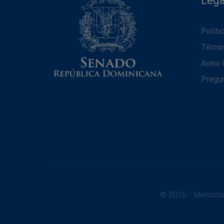
Lega
Políti
Térmi
Aviso 
Pregu
© 2026 - Memoria 