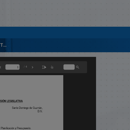
EXP.03415- PROY. INSTITUYE SISTEMA PRESUP. PARTICIPATIVO MUNICIPAL