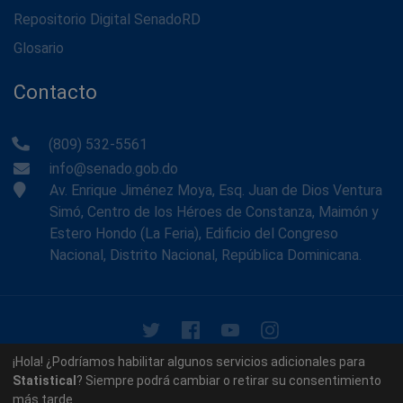
Repositorio Digital SenadoRD
Glosario
Contacto
(809) 532-5561
info@senado.gob.do
Av. Enrique Jiménez Moya, Esq. Juan de Dios Ventura
Simó, Centro de los Héroes de Constanza, Maimón y
Estero Hondo (La Feria), Edificio del Congreso
Nacional, Distrito Nacional, República Dominicana.
© 2026 - Memoria Histórica del Senado de la República
¡Hola! ¿Podríamos habilitar algunos servicios adicionales para
Dominicana. Todos los derechos reservados.
Statistical
? Siempre podrá cambiar o retirar su consentimiento
más tarde.