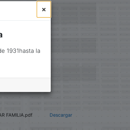
×
a
e 1931hasta la
AR FAMILIA.pdf
Descargar