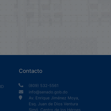
Contacto
(809) 532-5561
RD
info@senado.gob.do
Av. Enrique Jiménez Moya,
Esq. Juan de Dios Ventura
Simó, Centro de los Héroes