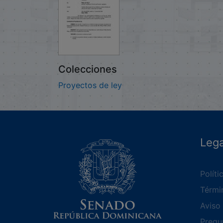
Colecciones
Proyectos de ley
Lega
Políti
Térmi
Aviso 
Pregu