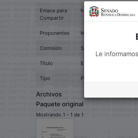
Enlace para
https://memoriahistori
Compartir
Proponentes
Manuel Emilio Ramirez 
Comisión
Seguridad Social, Traba
Le informamos
Título
Exp.01480-P. Apolinar F
Tipo
Proyectos De Ley
Archivos
Paquete original
Mostrando
1 - 1 de 1