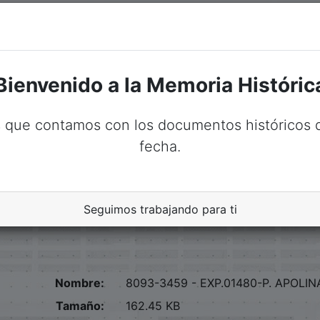
ca.senadord.gob.do/handle/123456789/17111
Perez
Bienvenido a la Memoria Históric
jo Y Pensiones;
 que contamos con los documentos históricos d
fecha.
amilia
Seguimos trabajando para ti
Nombre:
8093-3459 - EXP.01480-P. APOLIN
Tamaño:
162.45 KB