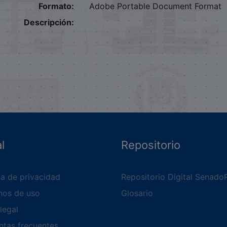
Formato:
Adobe Portable Document Format
Descripción:
l
Repositorio
ca de privacidad
Repositorio Digital Senado
nos de uso
Glosario
legal
ntas frecuentes