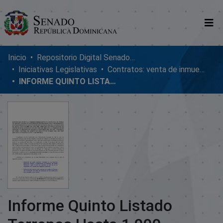
Comunidades
Inicio
Repositorio Digital SenadoRD
Iniciativas Legislativas
Contratos: venta de inmuebles, enmiendas y donaciones
Glosario
INFORME QUINTO LISTADO TERRENOS HASTA 1,000 METROS.
Nosotros
Informe Quinto Listado